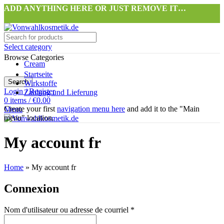
ADD ANYTHING HERE OR JUST REMOVE IT…
Select category
Browse Categories
Cream
Startseite
Search
Wirkstoffe
Login / Register
Zahlung und Lieferung
0
items
/
€
0.00
Create your first
navigation menu here
and add it to the "Main
Menu
menu" location.
0
items
/
€
0.00
My account fr
Home
»
My account fr
Connexion
Nom d'utilisateur ou adresse de courriel
*